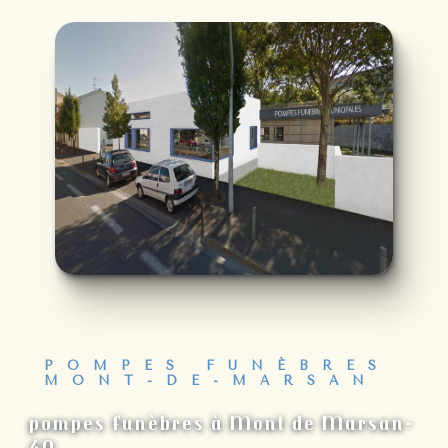
POMPES FUNÈBRES
MONT-DE-MARSAN
pompes funèbres à Mont de Marsan-
40