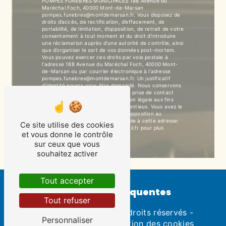
POMPES FUNEBRES MUNICIPALES 188 Avenue du
Maréchal Foch, 40000 Mont-de-Marsan
pompes.funebres@montdemarsan.fr. Vous disposez de
droits d’accès, de rectification, d’effacement, de
portabilité, de limitation, d’opposition, de retrait de votre
consentement à tout moment et du droit d’introduire
une réclamation auprès d’une autorité de contrôle, ainsi
que d’organiser le sort de vos données post-mortem.
Vous pouvez exercer ces droits par voie postale à
l'adresse 188 Avenue du Maréchal Foch, 40000 Mont-
de-Marsan ou par courrier électronique à l'adresse
pompes.funebres@montdemarsan.fr. Un justificatif
d'identité pourra vous être demandé. Nous conservons
vos données pendant la période de prise de contact
puis pendant la durée de prescription légale aux fins
probatoires et de gestion des contentieux. Vous avez le
droit de vous inscrire sur la liste d'opposition au
démarchage téléphonique, disponible à cette adresse:
Ce site utilise des cookies
Bloctel.gouv.fr
. Consultez le site cnil.fr pour plus
et vous donne le contrôle
d’informations sur vos droits.
sur ceux que vous
souhaitez activer
Tout accepter
Recherches fréquentes
Tout refuser
©
Vistalid
- 2026 - Tous droits réservés -
Personnaliser
Mentions légales
-
Gestion des cookies