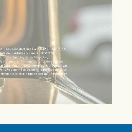
isé. Elles sont destinées à POMPES FUNEBRES
euls destinataires suivants: POMPES
its d’accès, de rectification,
clamation auprès d’une autorité de contrôle,
u Maréchal Foch, 40000 Mont-de-Marsan ou par
vons vos données pendant la période de prise
nscrire sur la liste d'opposition au démarchage