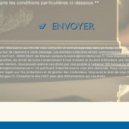
pte les conditions particulières ci-dessous **
ENVOYER
t nécessaires aux fins de vous contacter et sont enregistrées dans un fichier informat
eul but de répondre à votre message. Les données collectées seront communiquées aux s
l Foch, 40000 Mont-de-Marsan pompes.funebres@montdemarsan.fr. Vous disposez de dro
’opposition, de retrait de votre consentement à tout moment et du droit d’introduire une ré
 post-mortem. Vous pouvez exercer ces droits par voie postale à l'adresse 188 Avenue d
ebres@montdemarsan.fr. Un justificatif d'identité pourra vous être demandé. Nous conser
on légale aux fins probatoires et de gestion des contentieux. Vous avez le droit de vous i
tel.gouv.fr
. Consultez le site cnil.fr pour plus d’informations sur vos droits.