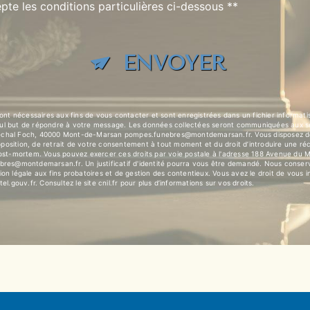
pte les conditions particulières ci-dessous **
ENVOYER
t nécessaires aux fins de vous contacter et sont enregistrées dans un fichier informat
eul but de répondre à votre message. Les données collectées seront communiquées aux s
l Foch, 40000 Mont-de-Marsan pompes.funebres@montdemarsan.fr. Vous disposez de dro
’opposition, de retrait de votre consentement à tout moment et du droit d’introduire une ré
 post-mortem. Vous pouvez exercer ces droits par voie postale à l'adresse 188 Avenue d
ebres@montdemarsan.fr. Un justificatif d'identité pourra vous être demandé. Nous conser
on légale aux fins probatoires et de gestion des contentieux. Vous avez le droit de vous i
tel.gouv.fr
. Consultez le site cnil.fr pour plus d’informations sur vos droits.