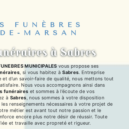
S FUNÈBRES
DE-MARSAN
funéraires à Sabres
FUNEBRES MUNICIPALES
vous propose ses
unéraires
, si vous habitez à
Sabres
. Entreprise
 et d’un savoir-faire de qualité, nous mettons tout
atisfaire. Nous vous accompagnons ainsi dans
es funéraires
et sommes à l’écoute de vos
tez à
Sabres
, nous sommes à votre disposition
 les renseignements nécessaires à votre projet de
otre métier est avant tout notre passion et le
force encore plus notre désir de réussir. Toute
iée et travaille avec propreté et rigueur.