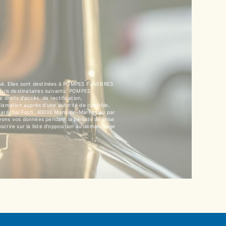
isé. Elles sont destinées à POMPES FUNEBRES
euls destinataires suivants: POMPES
its d’accès, de rectification,
clamation auprès d’une autorité de contrôle,
u Maréchal Foch, 40000 Mont-de-Marsan ou par
vons vos données pendant la période de prise
nscrire sur la liste d'opposition au démarchage