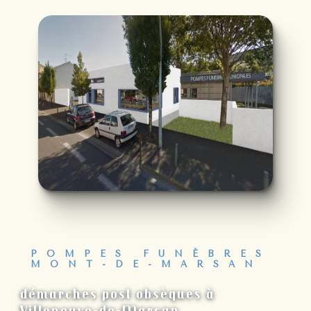
POMPES FUNÈBRES
MONT-DE-MARSAN
démarches post obsèques à
Villeneuve-de-Marsan