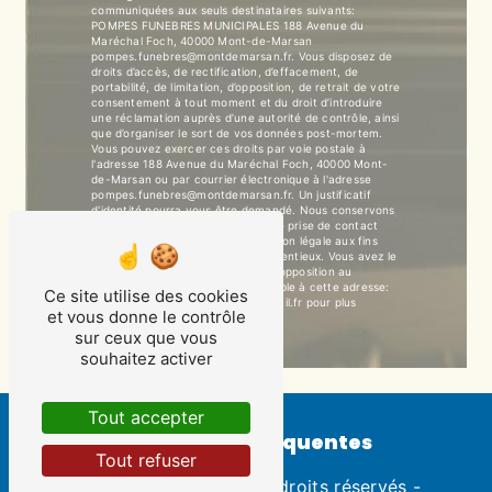
communiquées aux seuls destinataires suivants:
POMPES FUNEBRES MUNICIPALES 188 Avenue du
Maréchal Foch, 40000 Mont-de-Marsan
pompes.funebres@montdemarsan.fr. Vous disposez de
droits d’accès, de rectification, d’effacement, de
portabilité, de limitation, d’opposition, de retrait de votre
consentement à tout moment et du droit d’introduire
une réclamation auprès d’une autorité de contrôle, ainsi
que d’organiser le sort de vos données post-mortem.
Vous pouvez exercer ces droits par voie postale à
l'adresse 188 Avenue du Maréchal Foch, 40000 Mont-
de-Marsan ou par courrier électronique à l'adresse
pompes.funebres@montdemarsan.fr. Un justificatif
d'identité pourra vous être demandé. Nous conservons
vos données pendant la période de prise de contact
puis pendant la durée de prescription légale aux fins
probatoires et de gestion des contentieux. Vous avez le
droit de vous inscrire sur la liste d'opposition au
démarchage téléphonique, disponible à cette adresse:
Ce site utilise des cookies
Bloctel.gouv.fr
. Consultez le site cnil.fr pour plus
et vous donne le contrôle
d’informations sur vos droits.
sur ceux que vous
souhaitez activer
Tout accepter
Recherches fréquentes
Tout refuser
©
Vistalid
- 2026 - Tous droits réservés -