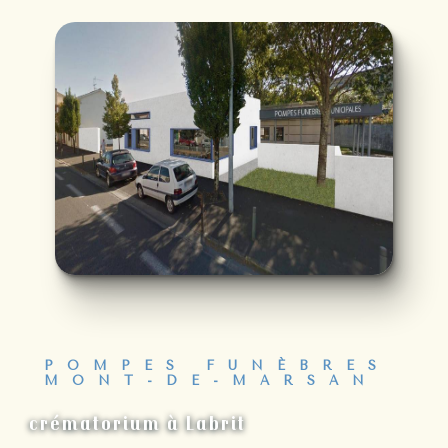
POMPES FUNÈBRES
MONT-DE-MARSAN
crématorium à Labrit