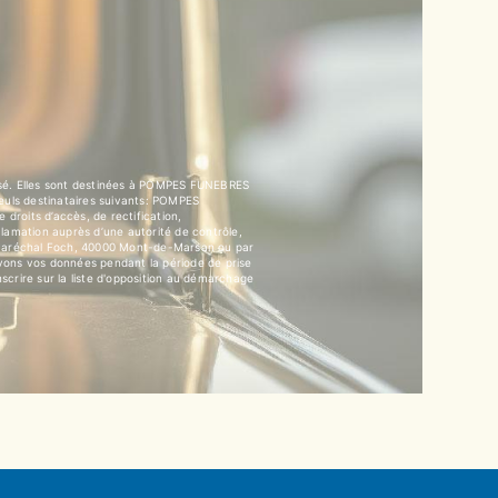
isé. Elles sont destinées à POMPES FUNEBRES
euls destinataires suivants: POMPES
its d’accès, de rectification,
clamation auprès d’une autorité de contrôle,
u Maréchal Foch, 40000 Mont-de-Marsan ou par
vons vos données pendant la période de prise
nscrire sur la liste d'opposition au démarchage