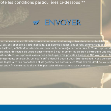
pte les conditions particulières ci-dessous **
ENVOYER
t nécessaires aux fins de vous contacter et sont enregistrées dans un fichier informat
eul but de répondre à votre message. Les données collectées seront communiquées aux s
l Foch, 40000 Mont-de-Marsan pompes.funebres@montdemarsan.fr. Vous disposez de dro
’opposition, de retrait de votre consentement à tout moment et du droit d’introduire une ré
 post-mortem. Vous pouvez exercer ces droits par voie postale à l'adresse 188 Avenue d
ebres@montdemarsan.fr. Un justificatif d'identité pourra vous être demandé. Nous conser
on légale aux fins probatoires et de gestion des contentieux. Vous avez le droit de vous i
tel.gouv.fr
. Consultez le site cnil.fr pour plus d’informations sur vos droits.