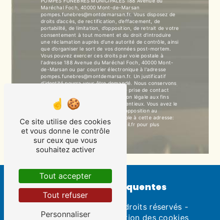
POMPES FUNEBRES MUNICIPALES 188 Avenue du
Maréchal Foch, 40000 Mont-de-Marsan
pompes.funebres@montdemarsan.fr. Vous disposez de
droits d’accès, de rectification, d’effacement, de
portabilité, de limitation, d’opposition, de retrait de votre
consentement à tout moment et du droit d’introduire
une réclamation auprès d’une autorité de contrôle, ainsi
que d’organiser le sort de vos données post-mortem.
Vous pouvez exercer ces droits par voie postale à
l'adresse 188 Avenue du Maréchal Foch, 40000 Mont-
de-Marsan ou par courrier électronique à l'adresse
pompes.funebres@montdemarsan.fr. Un justificatif
d'identité pourra vous être demandé. Nous conservons
vos données pendant la période de prise de contact
puis pendant la durée de prescription légale aux fins
probatoires et de gestion des contentieux. Vous avez le
droit de vous inscrire sur la liste d'opposition au
démarchage téléphonique, disponible à cette adresse:
Ce site utilise des cookies
Bloctel.gouv.fr
. Consultez le site cnil.fr pour plus
et vous donne le contrôle
d’informations sur vos droits.
sur ceux que vous
souhaitez activer
Tout accepter
Recherches fréquentes
Tout refuser
©
Vistalid
- 2026 - Tous droits réservés -
Personnaliser
Mentions légales
-
Gestion des cookies