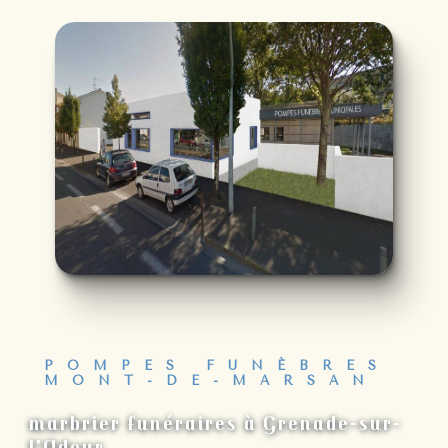
POMPES FUNÈBRES
MONT-DE-MARSAN
marbrier funéraires à Grenade-sur-
l'Adour