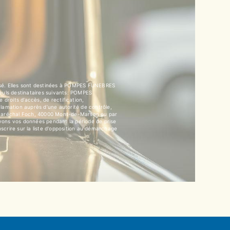
isé. Elles sont destinées à POMPES FUNEBRES
euls destinataires suivants: POMPES
its d’accès, de rectification,
clamation auprès d’une autorité de contrôle,
u Maréchal Foch, 40000 Mont-de-Marsan ou par
vons vos données pendant la période de prise
nscrire sur la liste d'opposition au démarchage