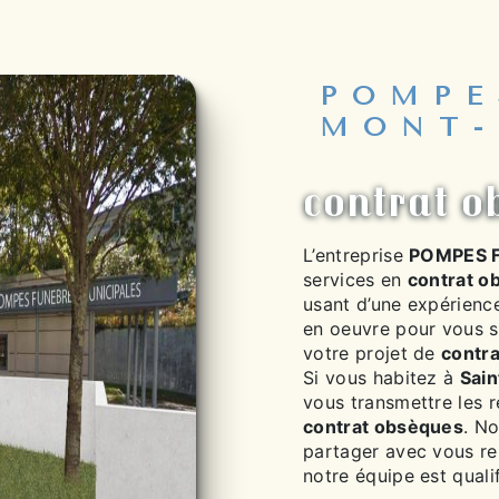
POMPE
MONT-
contrat o
L’entreprise
POMPES 
services en
contrat o
usant d’une expérience
en oeuvre pour vous s
votre projet de
contr
Si vous habitez à
Sain
vous transmettre les 
contrat obsèques
. No
partager avec vous ren
notre équipe est qualif