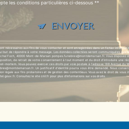
pte les conditions particulières ci-dessous **
ENVOYER
t nécessaires aux fins de vous contacter et sont enregistrées dans un fichier informat
eul but de répondre à votre message. Les données collectées seront communiquées aux s
l Foch, 40000 Mont-de-Marsan pompes.funebres@montdemarsan.fr. Vous disposez de dro
’opposition, de retrait de votre consentement à tout moment et du droit d’introduire une ré
 post-mortem. Vous pouvez exercer ces droits par voie postale à l'adresse 188 Avenue d
ebres@montdemarsan.fr. Un justificatif d'identité pourra vous être demandé. Nous conser
on légale aux fins probatoires et de gestion des contentieux. Vous avez le droit de vous i
tel.gouv.fr
. Consultez le site cnil.fr pour plus d’informations sur vos droits.